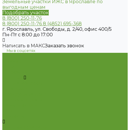
Земельные участки ИЖС в Ярославле по
выгодным ценам
Подобрать участок
8 (800) 250-11-76
8 (800) 250-11-76
8 (4852) 695-368
г. Ярославль, ул. Свободы, д. 2/40, офис 400/5
Пн-Пт с 8:00 до 17:00
Написать в МАКС
Заказать звонок
Мы в соцсетях
...
Главная
О нас
О поселке
Генплан
Общие вопросы
Ярославль
Изумрудные поля
Частые вопросы
Цены и акции
Блог
Контакты
Генплан 1 очереди