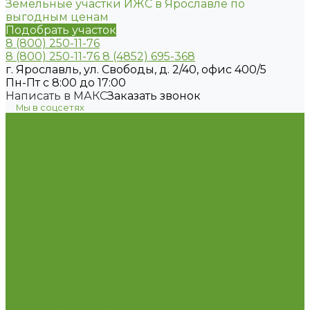
Земельные участки ИЖС в Ярославле по
выгодным ценам
Подобрать участок
8 (800) 250-11-76
8 (800) 250-11-76
8 (4852) 695-368
г. Ярославль, ул. Свободы, д. 2/40, офис 400/5
Пн-Пт с 8:00 до 17:00
Написать в МАКС
Заказать звонок
Мы в соцсетях
...
Главная
О нас
О поселке
Генплан
Общие вопросы
Ярославль
Изумрудные поля
Частые вопросы
Цены и акции
Блог
Контакты
Генплан 1 очереди
Генплан 2 очереди
Генплан 3 очереди